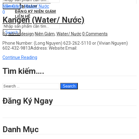
THIẾT KẾ WEBSITE
Niên Giám
,
Water/ Nước
Search
NIÊN GIÁM
ĐĂNG KÝ NIÊN GIÁM
0
LIÊN HỆ
$
0.00
Cart
Kangen (Water/ Nước)
Search
By
admindesign
Niên Giám
,
Water/ Nước
0
Comments
Phone Number: (Long Nguyen) 623-262-5110 or (Vivian Nguyen)
602-432-9813Address: Website:Email:
Continue Reading
Tìm kiếm….
Search
Đăng Ký Ngay
Danh Mục