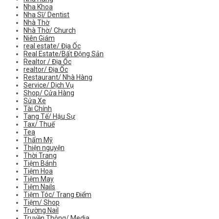
Nha Khoa
Nha Sĩ/ Dentist
Nhà Thờ
Nhà Thờ/ Church
Niên Giám
real estate/ Địa Ốc
Real Estate/Bất Động Sản
Realtor / Địa Ốc
realtor/ Địa Ốc
Restaurant/ Nhà Hàng
Service/ Dịch Vụ
Shop/ Cửa Hàng
Sửa Xe
Tài Chính
Tang Tế/ Hậu Sự
Tax/ Thuế
Tea
Thẩm Mỹ
Thiện nguyện
Thời Trang
Tiệm Bánh
Tiệm Hoa
Tiệm May
Tiệm Nails
Tiệm Tóc/ Trang Điểm
Tiệm/ Shop
Trường Nail
Truyền Thông/ Media