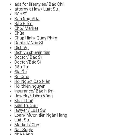
ads for lifestyles/ Báo Chí
attorny at law/ Luật Sư
Bác Sĩ
Ban Nhạc/DJ
Bảo Hiểm
Chợ/ Market
Chùa
Chụp Hình/ Quay Phim
Dentist/ Nha Sĩ
Dịch Vụ
Dịch vụ chuyển tiền
Doctor/ Bác Sĩ
Doctor/Bác Sĩ
Đầu Tư
Địa Ốc
Đồ Cưới
Hội Người Cao Niên
Hội thiện nguyện
Insurance/ Bảo hiểm
Jewelry/ Tiệm Vàng
Khai Thuế
Kiến Trúc Sư
lawyer / Luật Sư
Loan/ Mượn tiền Ngân Hàng
Luật Sư
Market / Chợ
Nail Suply
Nhà Hàng