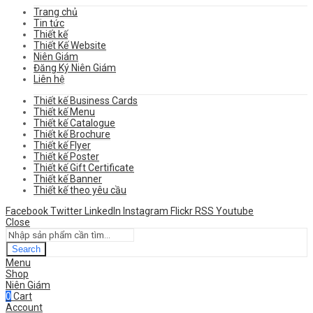
Trang chủ
Tin tức
Thiết kế
Thiết Kế Website
Niên Giám
Đăng Ký Niên Giám
Liên hệ
Thiết kế Business Cards
Thiết kế Menu
Thiết kế Catalogue
Thiết kế Brochure
Thiết kế Flyer
Thiết kế Poster
Thiết kế Gift Certificate
Thiết kế Banner
Thiết kế theo yêu cầu
Facebook
Twitter
LinkedIn
Instagram
Flickr
RSS
Youtube
Close
Search
Menu
Shop
Niên Giám
0
Cart
Account