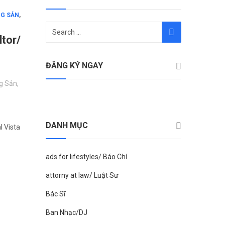
NG SẢN
,
tor/
ĐĂNG KÝ NGAY
g Sản
,
DANH MỤC
 Vista
ads for lifestyles/ Báo Chí
attorny at law/ Luật Sư
Bác Sĩ
Ban Nhạc/DJ