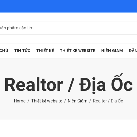
 CHỦ
TIN TỨC
THIẾT KẾ
THIẾT KẾ WEBSITE
NIÊN GIÁM
ĐĂN
Realtor / Địa Ốc
Home
Thiết kế website
Niên Giám
Realtor / Địa Ốc