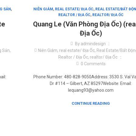
G SẢN
,
NIÊN GIÁM
,
REAL ESTATE/ ĐỊA ỐC
,
REAL ESTATE/BẤT ĐỘ
REALTOR / ĐỊA ỐC
,
REALTOR/ ĐỊA ỐC
te
Quang Le (Văn Phòng Địa Ốc) (real
Địa Ốc)
By
admindesign
g Sản
,
Niên Giám
,
real estate/ Địa Ốc
,
Real Estate/Bất Độn
Realtor / Địa Ốc
,
realtor/ Địa Ốc
0
Comments
il:
Phone Number: 480-828-9050Address: 3530 S. Val Val
Dr #114 – Gilbert, AZ 85297Website: Email:
lequang93@yahoo.com
CONTINUE READING