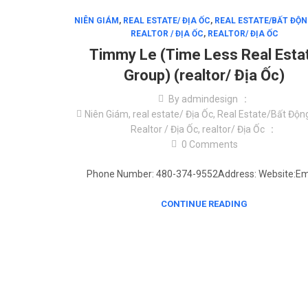
NIÊN GIÁM
,
REAL ESTATE/ ĐỊA ỐC
,
REAL ESTATE/BẤT ĐỘN
REALTOR / ĐỊA ỐC
,
REALTOR/ ĐỊA ỐC
Timmy Le (Time Less Real Esta
Group) (realtor/ Địa Ốc)
By
admindesign
Niên Giám
,
real estate/ Địa Ốc
,
Real Estate/Bất Độn
Realtor / Địa Ốc
,
realtor/ Địa Ốc
0
Comments
Phone Number: 480-374-9552Address: Website:Ema
CONTINUE READING