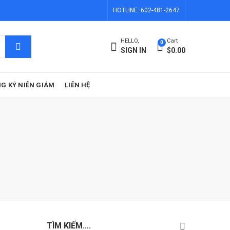
HOTLINE: 602-481-2647
HELLO,
Cart
0
SIGN IN
$
0.00
G KÝ NIÊN GIÁM
LIÊN HỆ
TÌM KIẾM….