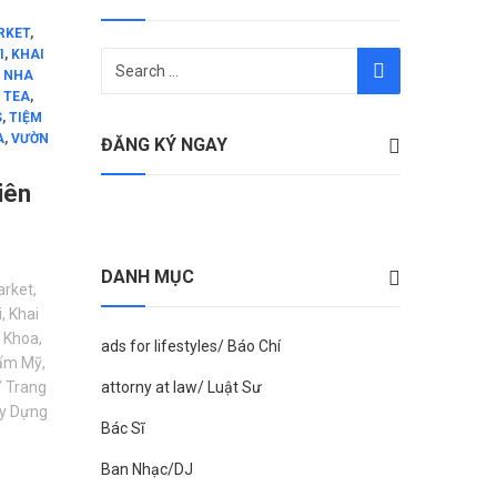
RKET
,
I
,
KHAI
,
NHA
,
TEA
,
S
,
TIỆM
A
,
VƯỜN
ĐĂNG KÝ NGAY
iên
DANH MỤC
arket
,
i
,
Khai
 Khoa
,
ads for lifestyles/ Báo Chí
ẩm Mỹ
,
attorny at law/ Luật Sư
/ Trang
y Dựng
Bác Sĩ
Ban Nhạc/DJ