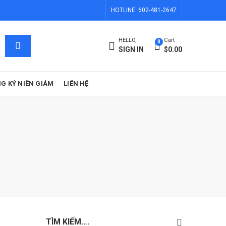
HOTLINE: 602-481-2647
HELLO,
Cart
0
SIGN IN
$
0.00
G KÝ NIÊN GIÁM
LIÊN HỆ
TÌM KIẾM….