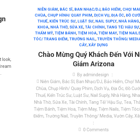
NIÊN GIÁM
,
BÁC SĨ
,
BAN NHẠC/DJ
,
BẢO HIỂM
,
CHỢ/ MA
CHÙA
,
CHỤP HÌNH/ QUAY PHIM
,
DỊCH VỤ
,
ĐỊA ỐC
,
ĐỒ CƯỚ
gn
THUẾ
,
KIẾN TRÚC SƯ
,
LUẬT SƯ
,
NAIL SUPLY
,
NHÀ HÀNG
g
KHOA
,
NHÀ THỜ
,
SỬA XE
,
TÀI CHÍNH
,
TANG TẾ/ HẬU SỰ
THẨM MỸ
,
TIỆM BÁNH
,
TIỆM HOA
,
TIỆM MAY
,
TIỆM NAIL
TÓC/ TRANG ĐIỂM
,
TRƯỜNG NAIL
,
TRUYỀN THÔNG/ MEDI
CÂY
,
XÂY DỰNG
Chào Mừng Quý Khách Đến Với N
 look,
Giám Arizona
pCream
…
By
admindesign
Niên Giám
,
Bác Sĩ
,
Ban Nhạc/DJ
,
Bảo Hiểm
,
Chợ/ M
Chùa
,
Chụp Hình/ Quay Phim
,
Dịch Vụ
,
Địa Ốc
,
Đồ Cướ
Thuế
,
Kiến Trúc Sư
,
Luật Sư
,
Nail Suply
,
Nhà Hàng
,
Nha
Nhà Thờ
,
Sửa Xe
,
Tài Chính
,
Tang Tế/ Hậu Sự
,
Tea
,
Th
Tiệm Bánh
,
Tiệm Hoa
,
Tiệm May
,
Tiệm Nails
,
Tiệm Tóc
Điểm
,
Trường Nail
,
Truyền Thông/ Media
,
Vườn Cây
,
Xâ
0
Comments