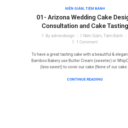
NIÊN GIÁM
,
TIỆM BÁNH
01- Arizona Wedding Cake Desi
Consultation and Cake Tastin
By
admindesign
Niên Giám
,
Tiệm Bánh
1
Comment
To have a great tasting cake with a beautiful & elegant
Bamboo Bakery use Butter Cream (sweeter) or Whi
(less sweet) to cover our cake (None of our cake
CONTINUE READING