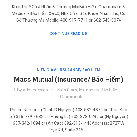
Khai Thuế Cá á Nhân & Thương MạiBảo Hiểm Obamacare &
MedicareBảo hiểm Xe cộ, Nhà Cửa, Sức Khỏe, Nhân Thọ, Cơ
Sở Thương MạiMobile: 480-917-7711 or 602-540-0074
CONTINUE READING
NIÊN GIÁM
,
INSURANCE/ BẢO HIỂM
Mass Mutual (Insurance/ Bảo Hiểm)
By
admindesign
Niên Giám
,
Insurance/ Bảo hiểm
0
Comments
Phone Number: (Chinh D Nguyen) 408-582-4879 or (Tina Bac
Le) 316-789-4682 or (Huong Le) 602-373-0299 or (Hy Nguyen)
657-342-1094 or (An Cao) 682-313-1446Address: 2727 W
Frye Rd, Suite 215 -…