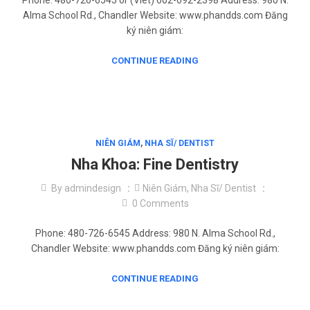
Phone: 480-726-6545 or (Viet) 602-692-2398 Address: 980 N.
Alma School Rd., Chandler Website: www.phandds.com Đăng
ký niên giám:
CONTINUE READING
NIÊN GIÁM
,
NHA SĨ/ DENTIST
Nha Khoa: Fine Dentistry
By
admindesign
Niên Giám
,
Nha Sĩ/ Dentist
0
Comments
Phone: 480-726-6545 Address: 980 N. Alma School Rd.,
Chandler Website: www.phandds.com Đăng ký niên giám:
CONTINUE READING