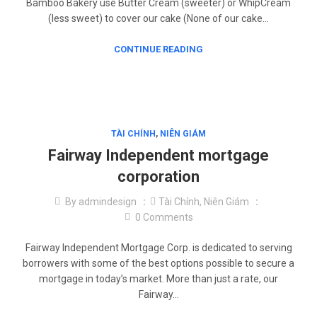
Bamboo Bakery use Butter Cream (sweeter) or WhipCream
(less sweet) to cover our cake (None of our cake…
CONTINUE READING
TÀI CHÍNH
,
NIÊN GIÁM
Fairway Independent mortgage
corporation
By
admindesign
Tài Chính
,
Niên Giám
0
Comments
Fairway Independent Mortgage Corp. is dedicated to serving
borrowers with some of the best options possible to secure a
mortgage in today’s market. More than just a rate, our
Fairway…