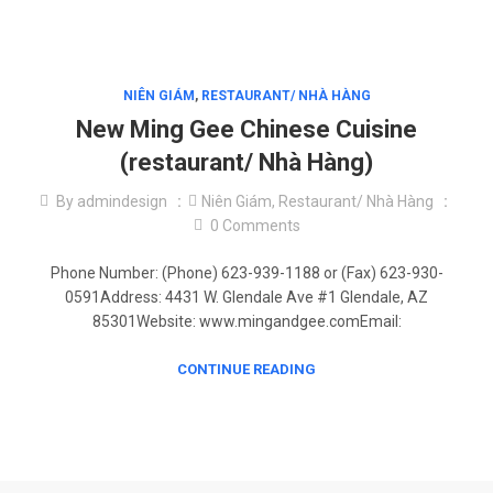
NIÊN GIÁM
,
RESTAURANT/ NHÀ HÀNG
New Ming Gee Chinese Cuisine
(restaurant/ Nhà Hàng)
By
admindesign
Niên Giám
,
Restaurant/ Nhà Hàng
0
Comments
Phone Number: (Phone) 623-939-1188 or (Fax) 623-930-
0591Address: 4431 W. Glendale Ave #1 Glendale, AZ
85301Website: www.mingandgee.comEmail:
CONTINUE READING