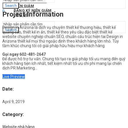
THIẾT KẾ WEBSITE
Search
NIÊN GIÁM
ĐĂNG KÝ NIÊN GIÁM
0
Project Information
LIÊN HỆ
$
0.00
Cart
Design in Arizona là dịch vụ chuyên thiết kế thương hiệu, thiết kế
Search
quảng cáo, thiết kế in ấn, thiết kế theo yêu cầu đặc biệt thiết kế
website chuyên nghiệp chuẩn SEO, chuẩn cấu trúc hiện tai Design in
Arizona thiết kế mọi thứ ngoặc định theo khách hàng lớn nhỏ. Tùy
tầm khúc chung tôi có giải pháp hữu hiệu mọi khách hàng.
Gọi ngay 602-481-2647
Để được hỗ trợ tư vấn. Chung tôi tạo ra giải pháp tối ưu mang đến quý
khách hàng tiện ích nhất, tiết kiệm nhất tối ưu chi phí mang lại chiến
dịch PR Marketing…
Live Preview
Date
:
April 9, 2019
Category
:
Website nhà hàng