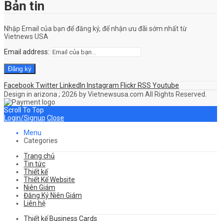
Bản tin
Nhập Email của bạn để đăng ký, để nhận ưu đãi sớm nhất từ
Vietnews USA
Email address:
Facebook
Twitter
LinkedIn
Instagram
Flickr
RSS
Youtube
Design in arizona ; 2026 by Vietnewsusa.com All Rights Reserved.
Scroll To Top
Login/Signup
Close
Menu
Categories
Trang chủ
Tin tức
Thiết kế
Thiết Kế Website
Niên Giám
Đăng Ký Niên Giám
Liên hệ
Thiết kế Business Cards